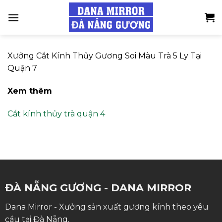
Skip
to
content
Xưởng Cắt Kính Thủy Gương Soi Màu Trà 5 Ly Tại
Quận 7
Xem thêm
Cắt kính thủy trà quận 4
ĐÀ NẴNG GƯƠNG - DANA MIRROR
Dana Mirror - Xưởng sản xuất gương kính theo yêu
cầu tại Đà Nẵng.