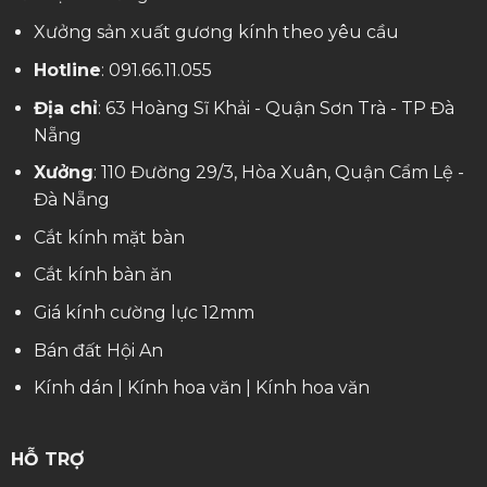
Xưởng sản xuất gương kính theo yêu cầu
Hotline
:
091.66.11.055
Địa chỉ
: 63 Hoàng Sĩ Khải - Quận Sơn Trà - TP Đà
Nẵng
Xưởng
: 110 Đường 29/3, Hòa Xuân, Quận Cẩm Lệ -
Đà Nẵng
Cắt kính mặt bàn
Cắt kính bàn ăn
Giá kính cường lực 12mm
Bán đất Hội An
Kính dán
|
Kính hoa văn
|
Kính hoa văn
HỖ TRỢ