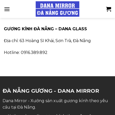
Skip
to
content
GƯƠNG KÍNH ĐÀ NẴNG – DANA GLASS
Địa chỉ: 63 Hoàng Sĩ Khải, Sơn Trà, Đà Nẵng
Hotline: 0916.389.892
ĐÀ NẴNG GƯƠNG - DANA MIRROR
Dana Mirror - Xưởng sản xuất gương kính theo yêu
cầu tại Đà Nẵng.