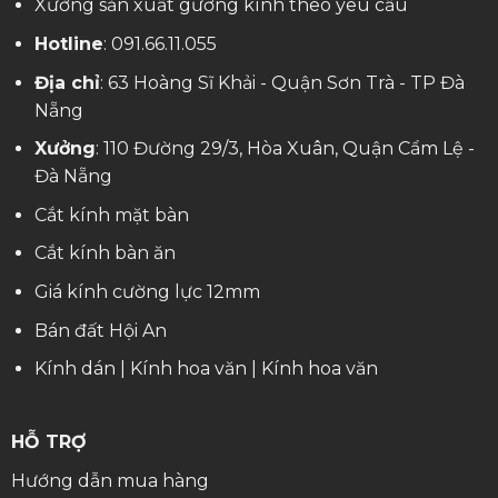
Xưởng sản xuất gương kính theo yêu cầu
Hotline
:
091.66.11.055
Địa chỉ
: 63 Hoàng Sĩ Khải - Quận Sơn Trà - TP Đà
Nẵng
Xưởng
: 110 Đường 29/3, Hòa Xuân, Quận Cẩm Lệ -
Đà Nẵng
Cắt kính mặt bàn
Cắt kính bàn ăn
Giá kính cường lực 12mm
Bán đất Hội An
Kính dán
|
Kính hoa văn
|
Kính hoa văn
HỖ TRỢ
Hướng dẫn mua hàng