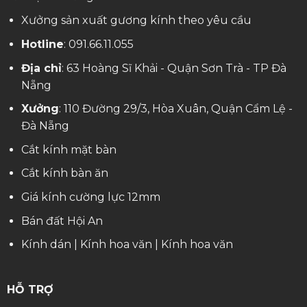
Xưởng sản xuất gương kính theo yêu cầu
Hotline
:
091.66.11.055
Địa chỉ
: 63 Hoàng Sĩ Khải - Quận Sơn Trà - TP Đà
Nẵng
Xưởng
: 110 Đường 29/3, Hòa Xuân, Quận Cẩm Lệ -
Đà Nẵng
Cắt kính mặt bàn
Cắt kính bàn ăn
Giá kính cường lực 12mm
Bán đất Hội An
Kính dán
|
Kính hoa văn
|
Kính hoa văn
HỖ TRỢ