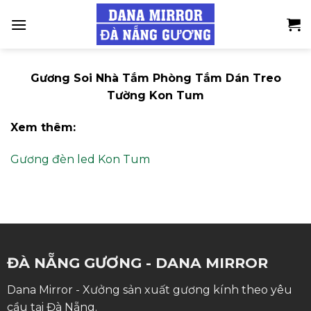
Skip
to
content
Gương Soi Nhà Tắm Phòng Tắm Dán Treo
Tường Kon Tum
Xem thêm:
Gương đèn led Kon Tum
ĐÀ NẴNG GƯƠNG - DANA MIRROR
Dana Mirror - Xưởng sản xuất gương kính theo yêu
cầu tại Đà Nẵng.