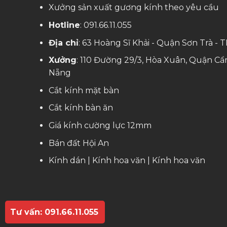
Xưởng sản xuất gương kính theo yêu cầu
Hotline
:
091.66.11.055
Địa chỉ
: 63 Hoàng Sĩ Khải - Quận Sơn Trà -
Xưởng
: 110 Đường 29/3, Hòa Xuân, Quận Cẩ
Nẵng
Cắt kính mặt bàn
Cắt kính bàn ăn
Giá kính cường lực 12mm
Bán đất Hội An
Kính dán
|
Kính hoa văn
|
Kính hoa văn
Tư vấn: 091.66.11.055