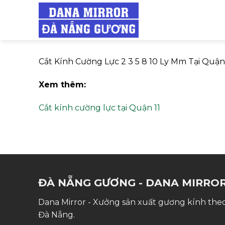
Skip
to
content
Cắt Kính Cường Lực 2 3 5 8 10 Ly Mm Tại Quận
Xem thêm:
Cắt kính cường lực tại Quận 11
ĐÀ NẴNG GƯƠNG - DANA MIRRO
Dana Mirror - Xưởng sản xuất gương kính theo
Đà Nẵng.