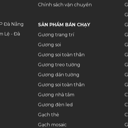
Chính sách vận chuyển
G
G
 TP Đà Nẵng
SẢN PHẨM BÁN CHẠY
G
m Lệ - Đà
Gương trang trí
G
Gương soi
G
Gương soi toàn thân
G
Gương treo tường
G
Gương dán tường
G
Gương soi toàn thân
G
Gương nhà tắm
C
Gương đèn led
C
Gạch thẻ
C
Gạch mosaic
G