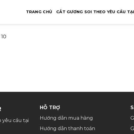
TRANG CHỦ
CẮT GƯƠNG SOI THEO YÊU CẦU TẠ
 10
HỖ TRỢ
S
R
Hướng dẫn mua hàng
G
 yêu cầu tại
Hướng dẫn thanh toán
G