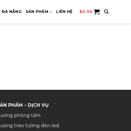
I ĐÀ NẴNG
SẢN PHẨM
LIÊN HỆ
$
0.00
ẢN PHẨM - DỊCH VỤ
ương phòng tắm
ương treo tường đèn led