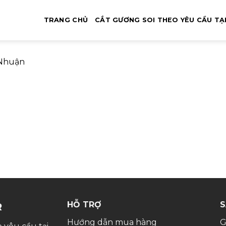
TRANG CHỦ
CẮT GƯƠNG SOI THEO YÊU CẦU TẠ
 Nhuận
HỖ TRỢ
S
R
Hướng dẫn mua hàng
G