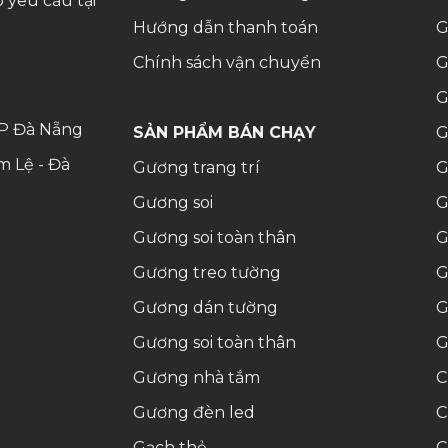
 yêu cầu tại
Hướng dẫn thanh toán
G
Chính sách vận chuyển
G
G
 TP Đà Nẵng
SẢN PHẨM BÁN CHẠY
G
m Lệ - Đà
Gương trang trí
G
Gương soi
G
Gương soi toàn thân
G
Gương treo tường
G
Gương dán tường
G
Gương soi toàn thân
G
Gương nhà tắm
C
Gương đèn led
C
Gạch thẻ
C