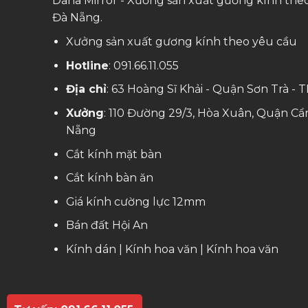
Dana Mirror - Xưởng sản xuất gương kính theo
Đà Nẵng.
Xưởng sản xuất gương kính theo yêu cầu
Hotline
:
091.66.11.055
Địa chỉ
: 63 Hoàng Sĩ Khải - Quận Sơn Trà -
Xưởng
: 110 Đường 29/3, Hòa Xuân, Quận Cẩ
Nẵng
Cắt kính mặt bàn
Cắt kính bàn ăn
Giá kính cường lực 12mm
Bán đất Hội An
Kính dán
|
Kính hoa văn
|
Kính hoa văn