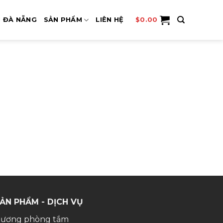
I ĐÀ NẴNG
SẢN PHẨM
LIÊN HỆ
$
0.00
ẢN PHẨM - DỊCH VỤ
ương phòng tắm