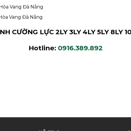
i Hòa Vang Đà Nẵng
i Hòa Vang Đà Nẵng
ÍNH CƯỜNG LỰC 2LY 3LY 4LY 5LY 8LY 
Hotline:
0916.389.892