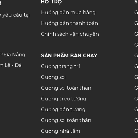
HỖ TRỢ
S
R
Hướng dẫn mua hàng
G
 yêu cầu tại
Hướng dẫn thanh toán
G
Chính sách vận chuyển
G
G
 TP Đà Nẵng
SẢN PHẨM BÁN CHẠY
G
m Lệ - Đà
Gương trang trí
G
Gương soi
G
Gương soi toàn thân
G
Gương treo tường
G
Gương dán tường
G
Gương soi toàn thân
G
Gương nhà tắm
C