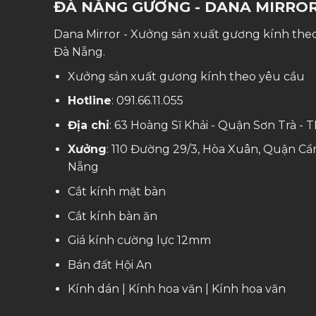
ĐÀ NẴNG GƯƠNG - DANA MIRRO
Dana Mirror - Xưởng sản xuất gương kính theo
Đà Nẵng.
Xưởng sản xuất gương kính theo yêu cầu
Hotline
:
091.66.11.055
Địa chỉ
: 63 Hoàng Sĩ Khải - Quận Sơn Trà -
Xưởng
: 110 Đường 29/3, Hòa Xuân, Quận Cẩ
Nẵng
Cắt kính mặt bàn
Cắt kính bàn ăn
Giá kính cường lực 12mm
Bán đất Hội An
Kính dán
|
Kính hoa văn
|
Kính hoa văn