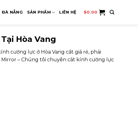
I ĐÀ NẴNG
SẢN PHẨM
LIÊN HỆ
$
0.00
Tại Hòa Vang
nh cường lực ở Hòa Vang cắt giá rẻ, phải
 Mirror – Chúng tôi chuyên cắt kính cường lực